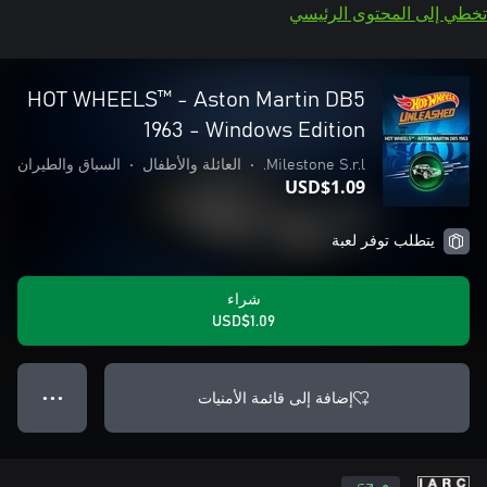
تخطي إلى المحتوى الرئيسي
HOT WHEELS™ - Aston Martin DB5
1963 - Windows Edition
Milestone S.r.l.
•
العائلة والأطفال
•
السباق والطيران
USD$1.09
يتطلب توفر لعبة
شراء
USD$1.09
إضافة إلى قائمة الأمنيات
● ● ●