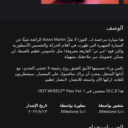
الوصف
هنا سيارة مرخصة لـ... الفوز! لا تقلّ Aston Martin الرائعة شيئًا عن
السيارة الشهيرة التي ظهرت في أفلام الحركة والتجسس الأسطورية.
ولكن قوة "جي تي" الفارهة معروفة! مثل جاسوس عظيم بالضبط، لن
تكمن وراء تصميمها الأنيق العتيق روح رشيقة لا تخشى التحدي، مع
أدائها المذهل. بمجرد أن يراك منافسوك على المضمار، سيضطربون
هذا الـDLC متضمن في HOT WHEELS™ Pass Vol. 1
منشور بواسطة
مطورة بواسطة
تاريخ الإصدار
Milestone S.r.l.
Milestone S.r.l.
١٣‏/٧‏/٢٠٢٢
العب باستخدام