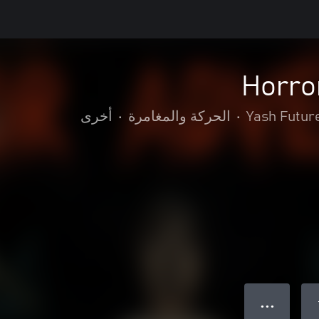
Horro
Yash Future
•
الحركة والمغامرة
•
أخرى
● ● ●