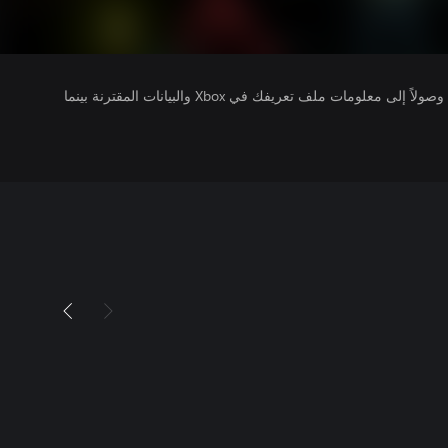
يتلقى ناشرو الألعاب التي تقوم بتشغيلها وصولاً إلى معلومات ملف تعريفك في Xbox والبيانات المقترنة بينما