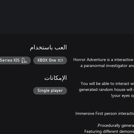
العب باستخدام
Horror Adventure is a interactiv
Series X|S
XBOX One
a paranormal investigator an
الإمكانات
You will be able to interact w
generated random house will 
Single player
1. Immersive First person intera
3. Featuring different demon