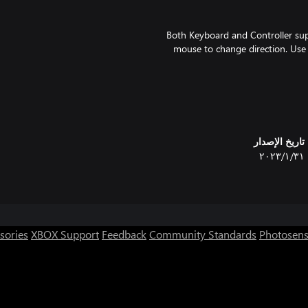
5. Both Keyboard and Controller s
mouse to change direction. Use
WAR
تاريخ الإصدار
٣١‏/١‏/٢٠٢٣
sories
XBOX Support
Feedback
Community Standards
Photosens