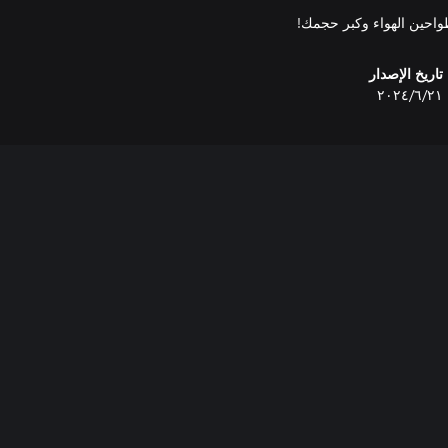
واحين الهواء وكبر حجمك!
تاريخ الإصدار
٢١‏/٦‏/٢٠٢٤