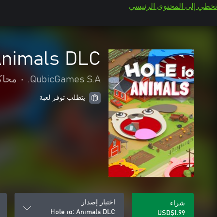
تخطي إلى المحتوى الرئيسي
 Animals DLC
QubicGames S.A.
•
محاك
يتطلب توفر لعبة
اختيار إصدار
شراء
Hole io: Animals DLC
USD$1.99