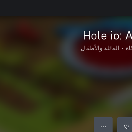
Hole io:
اة
•
العائلة والأطفال
● ● ●