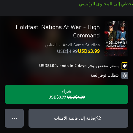
تخطي إلى المحتوى الرئيسي
Holdfast: Nations At War - High
Command
Anvil Game Studios
•
القناص
USD$4.99
USD$3.99
بسعر مخفض: وفر USD$1.00، ends in 2 days
يتطلب توفر لعبة
شراء
USD$3.99
USD$4.99
إضافة إلى قائمة الأمنيات
● ● ●