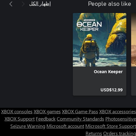
إظهار الكل
People also like
Ocean Keeper
USD$12.99
XBOX consoles
XBOX games
XBOX Game Pass
XBOX accessories
XBOX Support
Feedback
Community Standards
Photosensitive
Seizure Warning
Microsoft account
Microsoft Store Support
Returns
Orders tracking