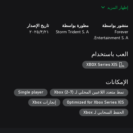
will be new areas to explore and strange buildings to enhance
إظهار المزيد
your hero or army. Seek out obelisks to start you on small
procedural quests that send you around the world. You won't
even be able to use the same build order each time you play the
منشور بواسطة
مطورة بواسطة
تاريخ الإصدار
same faction.
Forever
Storm Trident S. A
٢١‏/٣‏/٢٠٢٥
Entertainment S. A.
العب باستخدام
XBOX Series X|S
الإمكانات
نمط متعدد اللاعبين المحلي لـ Xbox (2-7)
Single player
Optimized for Xbox Series X|S
إنجازات Xbox
الحفظ السحابي لـ Xbox