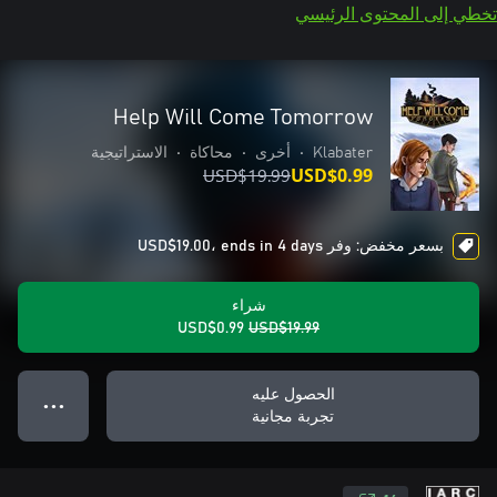
تخطي إلى المحتوى الرئيسي
Help Will Come Tomorrow
Klabater
•
أخرى
•
محاكاة
•
الاستراتيجية
USD$19.99
USD$0.99
بسعر مخفض: وفر USD$19.00، ends in 4 days
شراء
USD$0.99
USD$19.99
الحصول عليه
● ● ●
تجربة مجانية