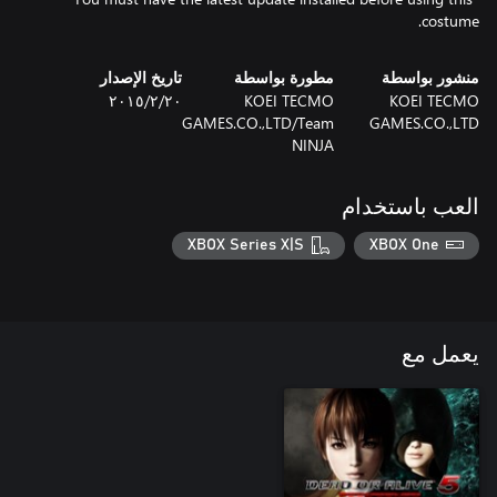
costume.
منشور بواسطة
مطورة بواسطة
تاريخ الإصدار
KOEI TECMO
KOEI TECMO
٢٠‏/٢‏/٢٠١٥
GAMES.CO.,LTD/Team
GAMES.CO.,LTD
NINJA
العب باستخدام
XBOX Series X|S
XBOX One
يعمل مع