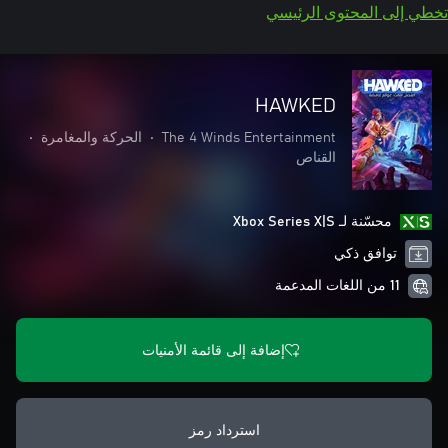
تخطي إلى المحتوى الرئيسي
HAWKED
The 4 Winds Entertainment
•
الحركة والمغامرة
•
القناص
محسّنة لـ Xbox Series X|S
توافق ذكي
11 من اللغات المدعمة
إضافة إلى قائمة الأمنيات
استرداد رمز