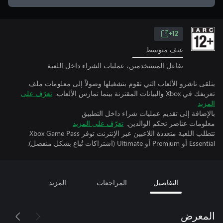
12+
عنف متوسط
تفاعل المستخدمين، عمليات الشراء داخل اللعبة
يتلقى ناشرو الألعاب التي تقوم بتشغيلها وصولاً إلى معلومات ملف
تعريفك في Xbox والبيانات المقترنة بينما تمارس الألعاب.
تعرّف على
المزيد
بالإضافة إلى تقديم عمليات شراء داخل التطبيق
معلومات عناصر تحكم الوالدين.
تعرّف على المزيد
تتطلب اللعبة متعددة اللاعبين عبر الإنترنت توفر Xbox Game Pass
Essential أو Premium أو Ultimate (اشتراكات تُباع بشكل منفصل).
التفاصيل
المراجعات
المزيد
المعرض