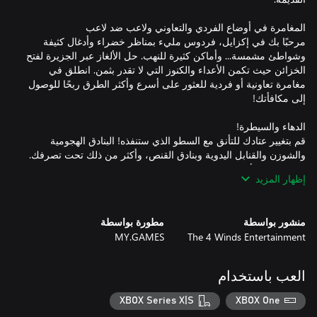
مرحبًا بك في إكزايل، فردوس مليء بمناظر خضراء وأدغال كثيفة
وشواطئ مشمسة... وأماكن كثيرة للنهب. حل الألغاز عبر الجزيرة لفتح
الخزائن حيث تكمن الأعداء والكنوز التي لا تقدر بثمن. انطلق في
مغامرة تعاونية أو فردية للعثور على أسرع وأكثر الطرق ربحًا للوصول
قم بتغيير عتادك للتأنق مع السطو الذي ستنفذه! البنادق الهجومية
والشوزن والقنابل اليدوية وبنادق القنص، وأكثر من ذلك تحت تصرفك.
حتى القطع الأثرية الغامضة التي تنهبها يمكن ترقيتها لإطلاق قوى جديدة
إظهار المزيد
تغير مجرى اللعبة! استخدمها جميعًا لمواجهة الوحوش أو التفوق على
منشور بواسطة
مطورة بواسطة
MY.GAMES
The 4 Winds Entertainment
اصطد بأناقة مع مئات من خيارات التخصيص المختلفة، بما في ذلك
الصور الرمزية لجسد المتمرد والأزياء الفريدة ومخططات الألوان
الجامحة وأجهزة العابر والألواح الطائرة المخصصة وأكثر من ذلك.
العب باستخدام
يمكن فتح أنماط جديدة لمتمردك من خلال المهام والمتجر وتذكرة
XBOX Series X|S
XBOX One