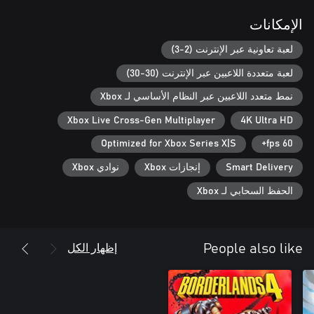
تتكشف القصة عبر الإصدارات، وهي تحديثات ضخمة مليئة بسلسلة
الإمكانات
مهام شائقة وشخصيات جديدة. تعاون مع المارقين والمحتالين على متن
ريفتويك لتعزيز سمعتك أمامهم. شاهد كيف سيتغير ويتطور إكزايل
لعبة تعاونية عبر الإنترنت (2-3)
لعبة متعددة اللاعبين عبر الإنترنت (30-30)
نمط متعدد اللاعبين عبر النظام الأساسي لـ Xbox
Xbox Live Cross-Gen Multiplayer
4K Ultra HD
Optimized for Xbox Series X|S
60 fps+
Smart Delivery
إنجازات Xbox
نوادي Xbox
الحفظ السحابي لـ Xbox
إظهار الكل
People also like