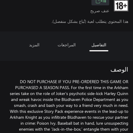
18+
عنف صريح
هذا المحتوى يتطلب لعبة (تُباع بشكل منفصل).
التفاصيل
المراجعات
المزيد
الوصف
DO NOT PURCHASE IF YOU PRE-ORDERED THIS GAME OR
PURCHASED A SEASON PASS. For the first time in the Arkham
series take on the role of Joker’s psychotic side-kick Harley Quinn
and wreak havoc inside the Blüdhaven Police Department as you
smash, crash and bash your way to a friend very much in need.
With this exclusive Story Pack experience events in the lead-up to
Arkham Knight as you infiltrate Blüdhaven to rescue your partner
in crime: Poison Ivy. Baseball bat in hand, lure unsuspecting
enemies with the ‘Jack-in-the-box,’ entangle them with your