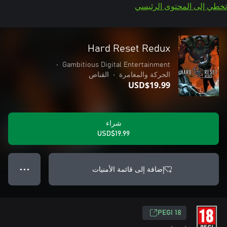
تخطي إلى المحتوى الرئيسي
Hard Reset Redux
•
Gambitious Digital Entertainment
الحركة والمغامرة
•
القناص
USD$19.99
شراء
USD$19.99
إضافة إلى قائمة الأمنيات
● ● ●
PEGI 18