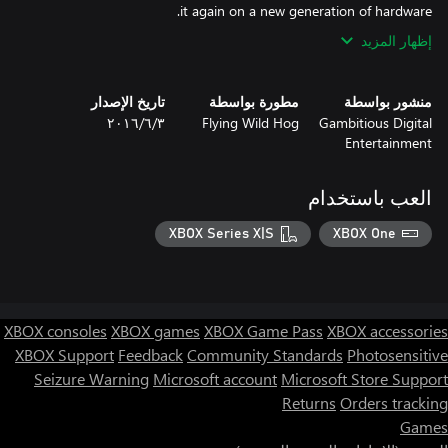
it again on a new generation of hardware.
إظهار المزيد
منشور بواسطة
مطورة بواسطة
تاريخ الإصدار
Gambitious Digital
Flying Wild Hog
٣‏/٦‏/٢٠١٦
Entertainment
العب باستخدام
XBOX Series X|S
XBOX One
XBOX consoles
XBOX games
XBOX Game Pass
XBOX accessories
XBOX Support
Feedback
Community Standards
Photosensitive
Seizure Warning
Microsoft account
Microsoft Store Support
Returns
Orders tracking
Games