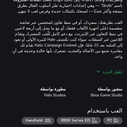
باسم “Skulls” — وهي إعدادات اختيارية تغيّر أسلوب القتال بطرق
العب بطريقتك: بمفردك، أو في نمط تعاون لشخصين عبر شاشة
منقسمة (على أجهزة الألعاب فقط)، أو مع ما يصل إلى أربعة لاعبين
في نمط التعاون عبر الإنترنت، مع دعم كامل للّعب المشترك وتقدّم
اللاعبين عبر المنصّات. سواء كنت تكتشف Halo للمرة الأولى أو تعود
إلى الحلبة بعد 25 عامًا، فإن Halo: Campaign Evolved تقدّم لك
مغامرة تجمع بين الأصالة والتجديد، تشعرك بأنها خالدة وحديثة في آنٍ
إظهار المزيد
بعد هبوطٍ اضطراري على عالمٍ حلقيّ غامض يُعرف باسم Halo، يتولّى
الماستر تشيف مهمة مساعدة من تبقّى من البشر على البقاء في
منشور بواسطة
مطورة بواسطة
مواجهة قوات العهد الساحقة. إلى جانب رفيقته المدعومة بالذكاء
Halo Studios
Xbox Game Studio
الاصطناعي "كورتانا"، يكتشف أسرار Halo المظلمة ويخوض معركةً
العب باستخدام
Handheld
XBOX Series X|S
PC