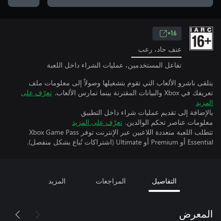
16+
عنف حاد، رعب
تفاعل المستخدمين، عمليات الشراء داخل اللعبة
يتلقى ناشرو الألعاب التي تقوم بتشغيلها وصولاً إلى معلومات ملف
تعريفك في Xbox والبيانات المقترنة بينما تمارس الألعاب.
تعرّف على
المزيد
بالإضافة إلى تقديم عمليات شراء داخل التطبيق
معلومات عناصر تحكم الوالدين.
تعرّف على المزيد
تتطلب اللعبة متعددة اللاعبين عبر الإنترنت توفر Xbox Game Pass
Essential أو Premium أو Ultimate (اشتراكات تُباع بشكل منفصل).
التفاصيل
المراجعات
المزيد
المعرض