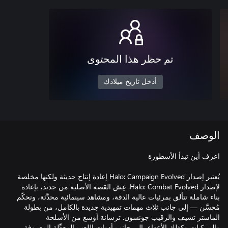
تم حظر هذا المحتوى
أدخل تاريخ ميلادك
الوصف
يُعتبر إصدار Halo: Campaign Evolved إعادة إنتاج حديثة ولكنها مخلصة
لإصدار Halo: Combat Evolved. عِش القصة الأصلية من جديد، بإعادة
بناء شاملة تتألق بمرئيات عالية الدقة، ومشاهد سينمائية محدَّثة، وتحكّم
مُحسَّن — إلى جانب ثلاث مهمات تمهيدية جديدة بالكامل، من بطولة
الماستر تشيف والرقيب جونسون. ترسانة أوسع من الأسلحة
والمركبات وكذلك الأعداء، إلى جانب أدوات اللعب المعدِّلة المعروفة