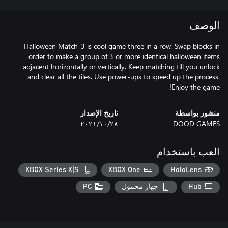
الوصف
Halloween Match-3 is cool game three in a row. Swap blocks in
order to make a group of 3 or more identical halloween items
adjacent horizontally or vertically. Keep matching till you unlock
and clear all the tiles. Use power-ups to speed up the process.
Enjoy the game!
منشور بواسطة
تاريخ الإصدار
DOOD GAMES
٢٨‏/١٠‏/٢٠٢١
العب باستخدام
XBOX Series X|S
XBOX One
HoloLens
Hub
جهاز محمول
PC