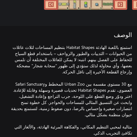
الوصف
استمتع باللعبة الهادئة Habitat Shapes بتنظيم المساحات لثلاث عائلات
من الحيوانات – الثدييات والطيور والزواحف – باستخدام قطع السياج
للحفاظ على الفصل بينهم. انتبه: لا يمكن للعائلات المختلفة أن تلمس
بعضها، وأي محاولة لذلك ستؤدي إلى ظهور "سحابة شجار" مضحكة
مع 30 مستوى مقسمة بين Urban Zoo المخطط وSafari Sanctuary
العضوي، تقدم Habitat Shapes تحديات قصيرة وسهلة وقابلة للإعادة.
اختر ودوّر وضع القطع على اللوحة، جرب التراجع وإعادة التشغيل،
وابحث عن التنسيق المثالي للمساحات والحواجز. كل خطوة تمنح
انتصارات صغيرة وإحساس بالرضا، دون ضغوط زمنية، لتستمتع بحديقة
مثالية لمحبي التنظيم المكاني، والفكاهة المرئية الهادئة، والألغاز التي
تكافئ التجريب الذكي.