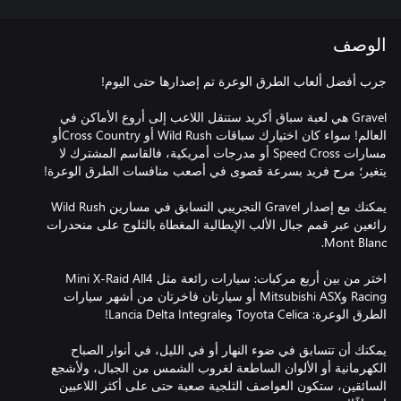
الوصف
Gravel هي لعبة سباق أكريد ستنقل اللاعب إلى أروع الأماكن في
العالم! سواء كان اختيارك سباقات Wild Rush أو Cross Countryأو
مسارات Speed Cross أو مدرجات أمريكية، فالقاسم المشترك لا
يمكنك مع إصدار Gravel التجريبي التسابق في مسارين Wild Rush
رائعين عبر قمم جبال الألب الإيطالية المغطاة بالثلوج على منحدرات
اختر من بين أربع مركبات: سيارات رائعة مثل Mini X-Raid All4
Racing وMitsubishi ASX أو سيارتان فاخرتان من أشهر سيارات
يمكنك أن تتسابق في ضوء النهار أو في الليل، في أنوار الصباح
الكهرمانية أو الألوان الساطعة لغروب الشمس من الجبال، ولأشجع
السائقين، ستكون العواصف الثلجية صعبة حتى على أكثر اللاعبين