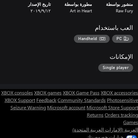
منشور بواسطة
مطورة بواسطة
تاريخ الإصدار
Raw Fury
Art in Heart
١٢‏/٩‏/٢٠١٩
العب باستخدام
Handheld
PC
الإمكانات
Single player
XBOX consoles
XBOX games
XBOX Game Pass
XBOX accessories
XBOX Support
Feedback
Community Standards
Photosensitive
Seizure Warning
Microsoft account
Microsoft Store Support
Returns
Orders tracking
Games
العربية (الإمارات العربية المتحدة)
خيارات خصوصيتك