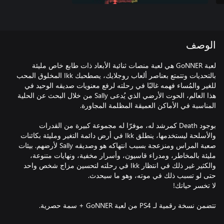
الوصف
لعبة GoNNER هي لعبة منصات ثنائية الأبعاد ذات طابع خاص مليئة
بالتحديات وتتمتع بعناصر ألعاب روجلايك، يصطحبك Ikk المخلوق المحب
للغير والمُساء فهمه غالبًا في رحلته لرفع معنويات صديقه الوحيد في
هذا العالم، الحوت الأرضي الذي يُدعى Sally من خلال البحث عن الحلية
بوجود Death كمرشد له، موفرّا له مجموعة كبيرة من القدرات
والأسلحة ليستخدمها، ينطلق Ikk في أرض دائمة التغير ومليئة بكائنات
صعبة المراس ومنزعجة بسبب انتهاكه هو وصديقه Sally لأرضهم. بيئات
مليئة بالمخاطر، ومدراء قاسيون، وأسرار مخفية، ونهايات متنوعة،
والكثير غير ذلك في انتظار Ikk في رحلته لتحسين مزاج شخص واحد
تتضمن نسخة رقمية لـ PS4 من لعبة GoNNER + سمة حصرية.