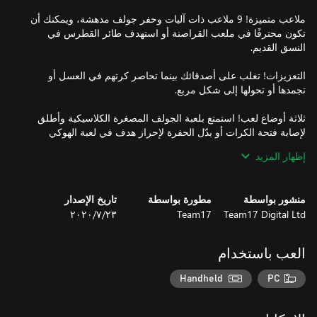
ملاعب متميزة! 9 ملاعب ذات آليات وحفر جولف مدهشة، ويمكنك أن
تكون محترفًا في ملعب القراصنة أو استهدف طائر القطرس في
التعزيزات! تغلب على أصدقائك بينما تحاصر كرتهم في العسل أو
ثلاثة أوضاع لعب! استمتع بلعبة الجولف المصغرة الكلاسيكية وأطلق
إظهار المزيد
التخصيصات! أدر الممر إلى المدرج باستخدام المسارات والأشكال
والقبعات القابلة للتحرير من أجل كرتك.
منشور بواسطة
مطورة بواسطة
تاريخ الإصدار
Team17 Digital Ltd
Team17
٢٣‏/٧‏/٢٠٢٠
العب باستخدام
Handheld
PC