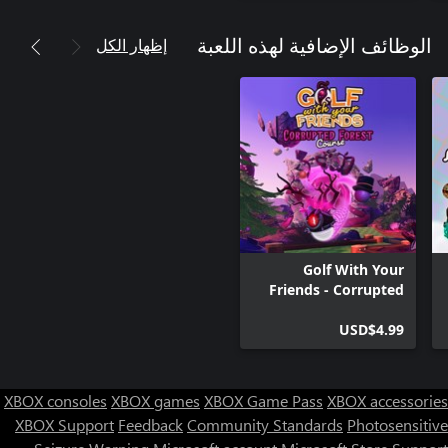
إظهار الكل
الوظائف الإضافية لهذه اللعبة
Golf With Your
Friends - Corrupted
Forest Course
USD$4.99
XBOX consoles
XBOX games
XBOX Game Pass
XBOX accessories
XBOX Support
Feedback
Community Standards
Photosensitive