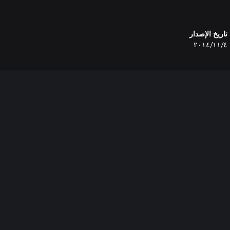
تاريخ الإصدار
٤‏/١١‏/٢٠١٤