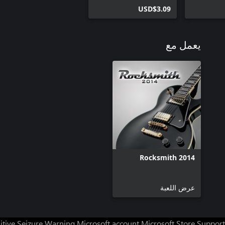
USD$3.09
يعمل مع
Rocksmith 2014
عرض اللعبة
itive Seizure Warning
Microsoft account
Microsoft Store Support