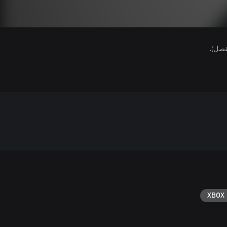
فصل).
XBOX 