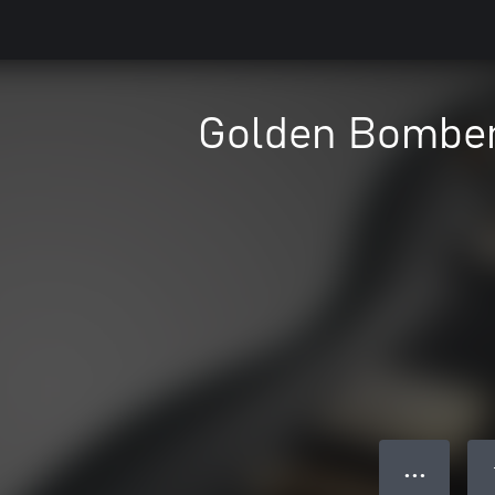
Golden Bombe
● ● ●