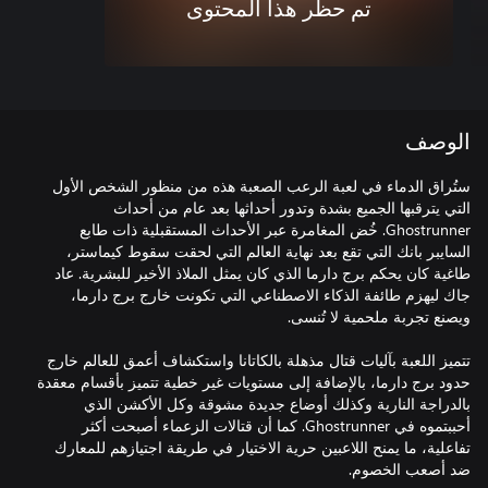
تم حظر هذا المحتوى
الوصف
ستُراق الدماء في لعبة الرعب الصعبة هذه من منظور الشخص الأول
التي يترقبها الجميع بشدة وتدور أحداثها بعد عام من أحداث
Ghostrunner. خُض المغامرة عبر الأحداث المستقبلية ذات طابع
السايبر بانك التي تقع بعد نهاية العالم التي لحقت سقوط كيماستر،
طاغية كان يحكم برج دارما الذي كان يمثل الملاذ الأخير للبشرية. عاد
جاك ليهزم طائفة الذكاء الاصطناعي التي تكونت خارج برج دارما،
تتميز اللعبة بآليات قتال مذهلة بالكاتانا واستكشاف أعمق للعالم خارج
حدود برج دارما، بالإضافة إلى مستويات غير خطية تتميز بأقسام معقدة
بالدراجة النارية وكذلك أوضاع جديدة مشوقة وكل الأكشن الذي
أحببتموه في Ghostrunner. كما أن قتالات الزعماء أصبحت أكثر
تفاعلية، ما يمنح اللاعبين حرية الاختيار في طريقة اجتيازهم للمعارك