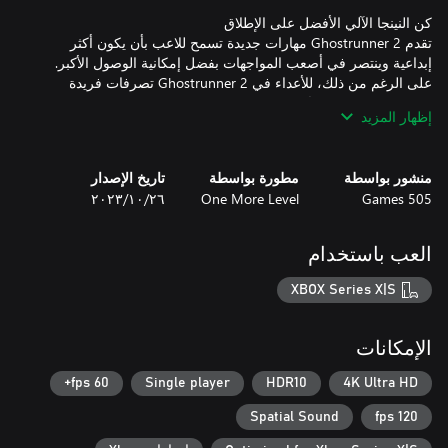
تقدم Ghostrunner 2 مهارات جديدة تسمح للاعب بأن يكون أكثر
إبداعية وينتصر في أصعب المواجهات بفضل إمكانية الوصول الأكبر.
على الرغم من ذلك، للأعداء في Ghostrunner 2 تصرفات فريدة
حسب المهارات التي تُستخدم ضدهم، ما يشكل تحديًا جديدًا في كل
إظهار المزيد
مواجهة. تمت إعادة تصميم نظام تقدم اللاعب بالكامل بحيث تتاح
منشور بواسطة
مطورة بواسطة
تاريخ الإصدار
505 Games
One More Level
٢٦‏/١٠‏/٢٠٢٣
أتقن الفضاء الآلي إذا كنت تطمح إلى النجاة. اهزم أعداء جددًا يوقدون
فيك روح التنافس بينما تعبر بيئات تفاعلية تشمل براميل متفجرة
وجدرانًا قابلة للتدمير وكيانات حيادية وتحسينات لا حصر لها، حافظ على
العب باستخدام
إثارة القتال وحداثته. ألا يمكنك الاكتفاء؟ تعمق أكثر في المعلومات
XBOX Series X|S
أنقذ البشرية بأسلوبك الأنيق بينما تحطم خصومك وأنت تستمع إلى
الإمكانات
الموسيقى التصويرية الإلكترونية الآسرة التي تضم موسيقى جديدة
أبدعها Daniel Deluxe وWe Are Magonia وGost وDan Terminus
60 fps+
Single player
HDR10
4K Ultra HD
وArek Reikowsk.
Spatial Sound
120 fps