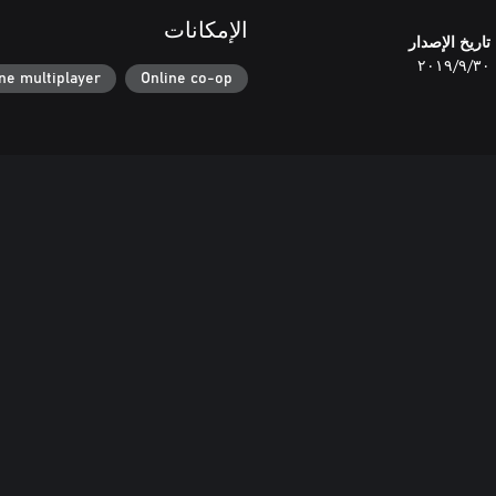
الإمكانات
تاريخ الإصدار
٣٠‏/٩‏/٢٠١٩
ne multiplayer
Online co-op