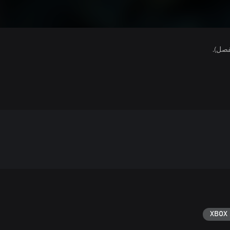
فصل).
XBOX 