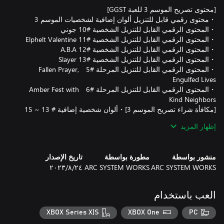
・المحتوى الرقمي القابل للتنزيل المرحلة #5 Fallen Prayer,
・المحتوى الرقمي القابل للتنزيل المرحلة #6 Amber Fest with
[مكافأة شراء تصريح الموسم 3]・ألوان شخصية إضافية # 13 ~ 15
إظهار المزيد
*يلزم شراء المنتج الرئيسي للوصول إلى هذا المحتوى. ستحتاج أيضًا
إلى تنزيل أحدث التحديثات.
منشور بواسطة
مطورة بواسطة
تاريخ الإصدار
ARC SYSTEM WORKS
ARC SYSTEM WORKS
٢٤‏/٨‏/٢٠٢٣
العب باستخدام
XBOX Series X|S
XBOX One
PC