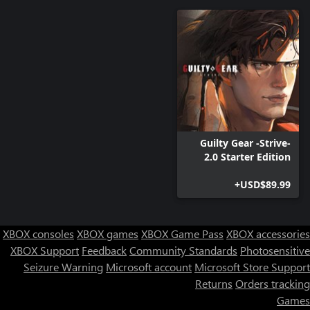
Guilty Gear -Strive-
2.0 Starter Edition
USD$89.99+
XBOX consoles
XBOX games
XBOX Game Pass
XBOX accessories
XBOX Support
Feedback
Community Standards
Photosensitive
Seizure Warning
Microsoft account
Microsoft Store Support
Returns
Orders tracking
Games