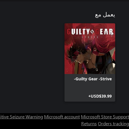
يعمل مع
Guilty Gear -Strive-
USD$39.99+
itive Seizure Warning
Microsoft account
Microsoft Store Support
Returns
Orders tracking