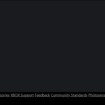
sories
XBOX Support
Feedback
Community Standards
Photosens