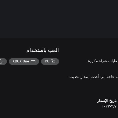
العب باستخدام
XBOX One
PC
تاريخ الإصدار
٧‏/٣‏/٢٠٢٣