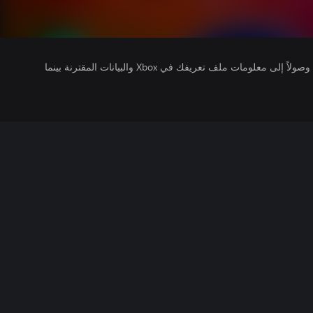
يتلقى ناشرو الألعاب التي تقوم بتشغيلها وصولاً إلى معلومات ملف تعريفك في Xbox والبيانات المقترنة بينما