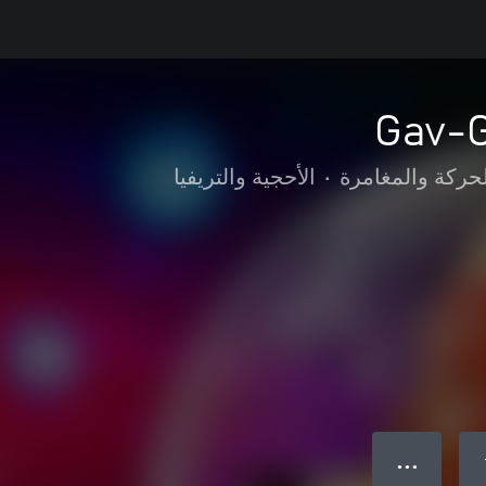
Gav-
لحركة والمغامرة
•
الأحجية والتريفيا
● ● ●