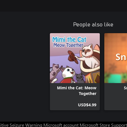
People also like
Mimi the Cat: Meow
S
Together
USD$4.99
itive Seizure Warning
Microsoft account
Microsoft Store Support