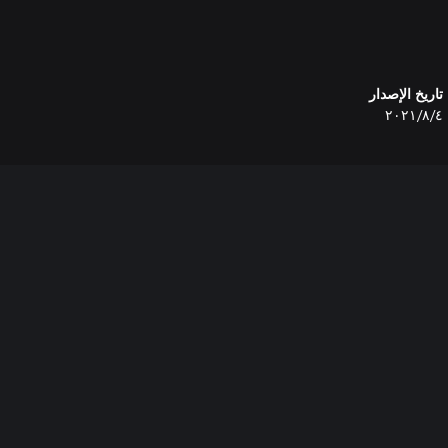
تاريخ الإصدار
٤‏/٨‏/٢٠٢١