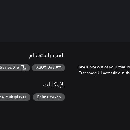
العب باستخدام
Take a bite out of your foes b
Series X|S
XBOX One
Transmog UI accessible in th
الإمكانات
ne multiplayer
Online co-op