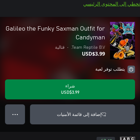
تخطي إلى المحتوى الرئيسي
Galileo the Funky Saxman Outfit for
Candyman
Team Reptile B.V.
•
قتالية
USD$3.99
يتطلب توفر لعبة
شراء
USD$3.99
إضافة إلى قائمة الأمنيات
● ● ●