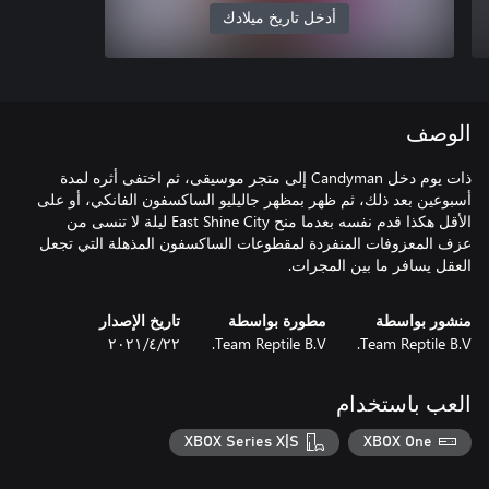
أدخل تاريخ ميلادك
الوصف
ذات يوم دخل Candyman إلى متجر موسيقى، ثم اختفى أثره لمدة
أسبوعين بعد ذلك، ثم ظهر بمظهر جاليليو الساكسفون الفانكي، أو على
الأقل هكذا قدم نفسه بعدما منح East Shine City ليلة لا تنسى من
عزف المعزوفات المنفردة لمقطوعات الساكسفون المذهلة التي تجعل
العقل يسافر ما بين المجرات.
منشور بواسطة
مطورة بواسطة
تاريخ الإصدار
Team Reptile B.V.
Team Reptile B.V.
٢٢‏/٤‏/٢٠٢١
العب باستخدام
XBOX Series X|S
XBOX One