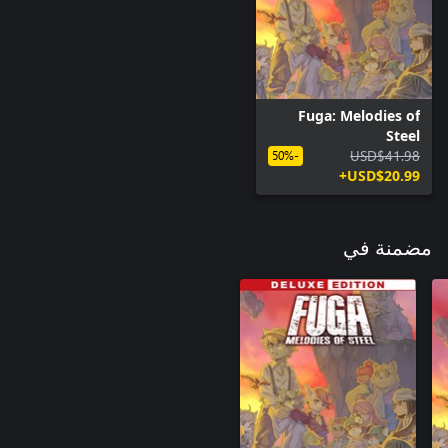
Fuga: Melodies of
Steel
USD$41.98
-50%
USD$20.99+
مضمنة في