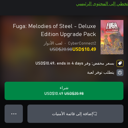
تخطي إلى المحتوى الرئيسي
Fuga: Melodies of Steel - Deluxe
Edition Upgrade Pack
CyberConnect2
•
لعب الأدوار
USD$20.98
USD$10.49
بسعر مخفض: وفر USD$10.49، ends in 4 days
يتطلب توفر لعبة
شراء
USD$10.49
USD$20.98
إضافة إلى قائمة الأمنيات
● ● ●