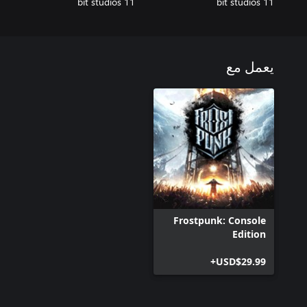
11 bit studios
11 bit studios
يعمل مع
Frostpunk: Console
Edition
USD$29.99+