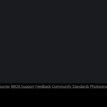
sories
XBOX Support
Feedback
Community Standards
Photosens