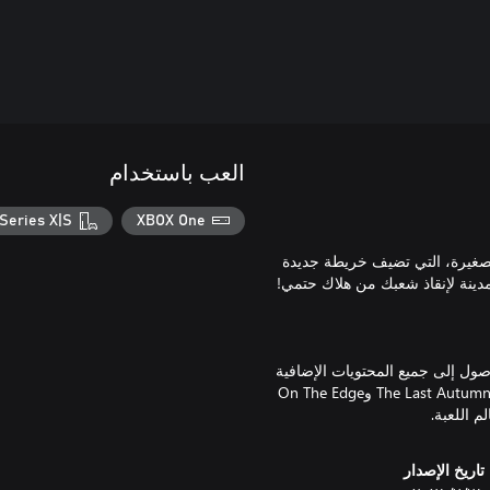
العب باستخدام
Series X|S
XBOX One
لصغيرة، التي تضيف خريطة جديدة
ها تمنحك الوصول إلى جميع المحتويات الإضافية
التي تم إصدارها للعبة منذ العرض الأول، بما في ذلك التوسعات الثلاثة (The Last Autumn وOn The Edge
تاريخ الإصدار