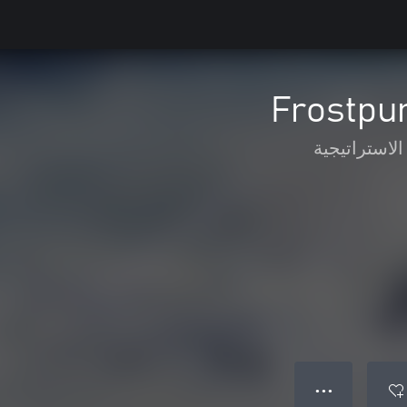
Frostpun
الاستراتيجية
● ● ●