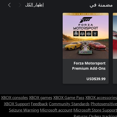
إظهار الكل
مضمنة في
Forza Motorsport
Premium Add-Ons
Bundle
USD$39.99
XBOX consoles
XBOX games
XBOX Game Pass
XBOX accessories
XBOX Support
Feedback
Community Standards
Photosensitive
Seizure Warning
Microsoft account
Microsoft Store Support
Returns
Orders tracking