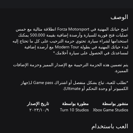
الوصف
امنح حياتك المهنية في Forza Motorsport انطلاقة مثالية مع خمس
عمليات فتح فورية للسيارة وأرصدة إضافية بقيمة 500.000 يمكنك
استخدامها لشراء سيارة. تحتوي حزمة الترحيب على كل ما تحتاج إليه
لبدء حياتك المهنية في بطولة Modern Tour مع أرصدة إضافية
يتم تضمين هذه الحزمة الترحيبية مع الإصدار المميز وحزمة الإضافات
*تطلب للعبة، تباع بشكل منفصل أو اشتراك Game pass لـ(جهاز
الكمبيوتر أو وحدة التحكم أو Ultimate).
منشور بواسطة
مطورة بواسطة
تاريخ الإصدار
Xbox Game Studios
Turn 10 Studios
٩‏/١٠‏/٢٠٢٣
العب باستخدام