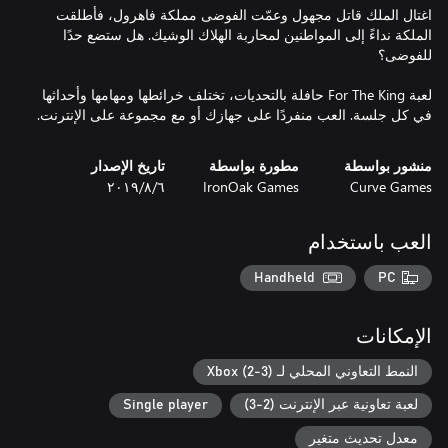
اغتال الملك قاتل مجهول وعمّت الفوضى مملكة فاهرول، فأطلقت
الملكة نداءً إلى المواطنين لمحاربة الهلاك الوشيك. هل ستضع حدًا
لعبة For The King حافلة بالتحديات، تختلف خرائطها ومهامها وأحداثها
في كل جلسة. العب منفردًا على جهازك أو مع مجموعة على الإنترنت.
منشور بواسطة
مطورة بواسطة
تاريخ الإصدار
Curve Games
IronOak Games
٦‏/٨‏/٢٠١٩
العب باستخدام
Handheld
PC
الإمكانات
النمط التعاوني المحلي لـ Xbox (2-3)
لعبة تعاونية عبر الإنترنت (2-3)
Single player
معدل تحديث متغير