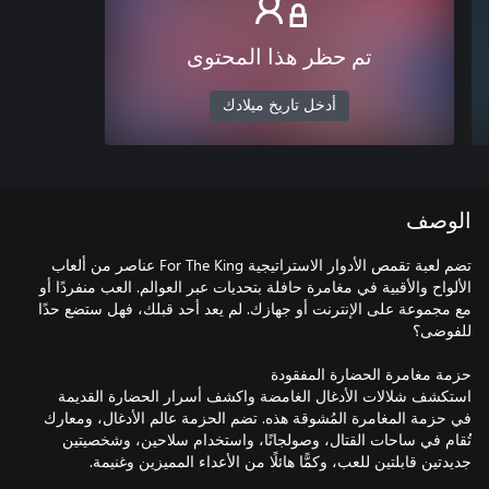
تم حظر هذا المحتوى
أدخل تاريخ ميلادك
الوصف
تضم لعبة تقمص الأدوار الاستراتيجية For The King عناصر من ألعاب
الألواح والأقبية في مغامرة حافلة بتحديات عبر العوالم. العب منفردًا أو
مع مجموعة على الإنترنت أو جهازك. لم يعد أحد قبلك، فهل ستضع حدًا
استكشف شلالات الأدغال الغامضة واكشف أسرار الحضارة القديمة
في حزمة المغامرة المُشوقة هذه. تضم الحزمة عالم الأدغال، ومعارك
تُقام في ساحات القتال، وصولجانًا، واستخدام سلاحين، وشخصيتين