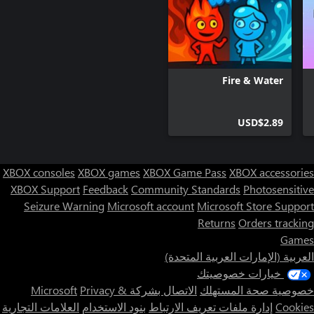
Fire & Water
USD$2.89
XBOX consoles
XBOX games
XBOX Game Pass
XBOX accessories
XBOX Support
Feedback
Community Standards
Photosensitive
Seizure Warning
Microsoft account
Microsoft Store Support
Returns
Orders tracking
Games
العربية (الإمارات العربية المتحدة)
خيارات خصوصيتك
خصوصية صحة المستهلك
الاتصال بشركة Microsoft
Privacy &
Cookies
إدارة ملفات تعريف الارتباط
بنود الاستخدام
العلامات التجارية