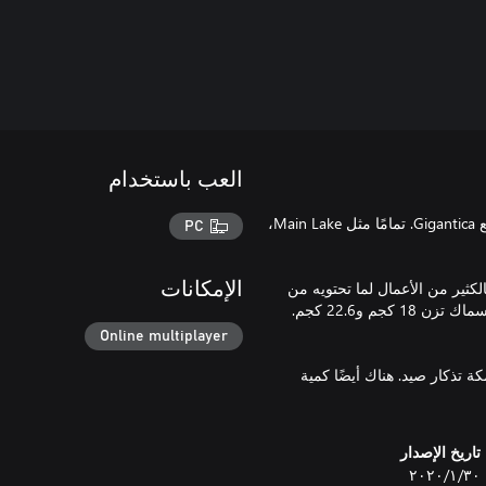
العب باستخدام
Gigantica Road Lake موقع مرخص بالكامل في فرنسا وجزء من مجمع Gigantica. تمامًا مثل Main Lake،
PC
مية رائعة، بالكثير من الأعمال لما تحتويه من
الإمكانات
مخزون هائل. يبلغ متوسط وزن الشبوط أكثر من 13.6 كجم، مع وجود أسماك تزن 18 كجم و22.6 كجم.
Online multiplayer
وط خالص تقريبًا، مع وجود حوالي 900 سمكة، منها 50 سمكة تذكار صيد. هناك أيضًا كمية
تاريخ الإصدار
٣٠‏/١‏/٢٠٢٠