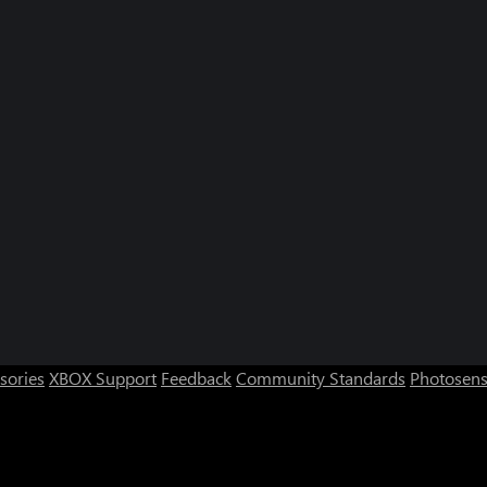
sories
XBOX Support
Feedback
Community Standards
Photosens