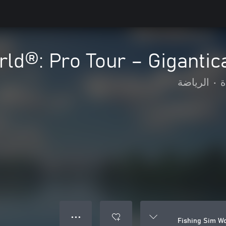
rld®: Pro Tour – Giganti
ة
•
الرياضة
● ● ●
Fishing Sim Wo