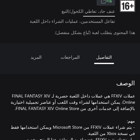
16+
عنف حاد، تعاطي الكحول/التبغ
تفاعل المستخدمين، عمليات الشراء داخل اللعبة
هذا المحتوى يتطلب لعبة (تُباع بشكل منفصل).
التفاصيل
المراجعات
المزيد
الوصف
عملات FFXIV هي عملات داخل اللعبة حصرية لـ FINAL FANTASY XIV
Online. يمكن استخدامها لشراء وقت اللعب أو عناصر تجميلية اختيارية
- يتم شراء عملات FFXIV من Microsoft Store ويمكن استخدامها فقط
- استخدام نقود FFIXV يخضع لقيود المنطقة. هذا المنتج مخصص