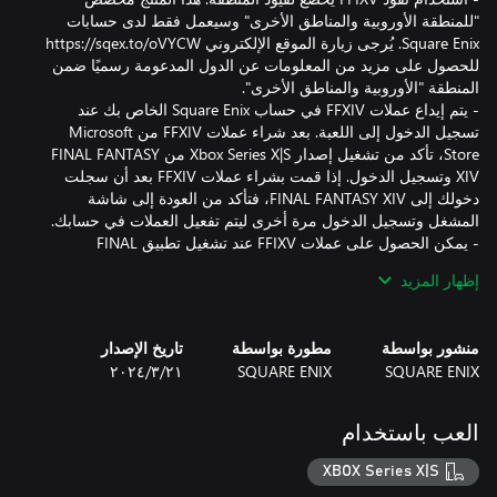
"للمنطقة الأوروبية والمناطق الأخرى" وسيعمل فقط لدى حسابات
Square Enix. يُرجى زيارة الموقع الإلكتروني https://sqex.to/oVYCW
للحصول على مزيد من المعلومات عن الدول المدعومة رسميًا ضمن
- يتم إيداع عملات FFXIV في حساب Square Enix الخاص بك عند
تسجيل الدخول إلى اللعبة. بعد شراء عملات FFXIV من Microsoft
Store، تأكد من تشغيل إصدار Xbox Series X|S من FINAL FANTASY
XIV وتسجيل الدخول. إذا قمت بشراء عملات FFXIV بعد أن سجلت
دخولك إلى FINAL FANTASY XIV، فتأكد من العودة إلى شاشة
- يمكن الحصول على عملات FFIXV عند تشغيل تطبيق FINAL
FANTASY XIV. لن تتمكن من إضافة عملات إلى حساب يحتوي على
إظهار المزيد
- يُرجى زيارة الموقع الإلكتروني https://sqex.to/Fl1HH للاطلاع على
الأحكام والشروط الكاملة لعملات FFXIV.
منشور بواسطة
مطورة بواسطة
تاريخ الإصدار
SQUARE ENIX
SQUARE ENIX
٢١‏/٣‏/٢٠٢٤
العب باستخدام
XBOX Series X|S