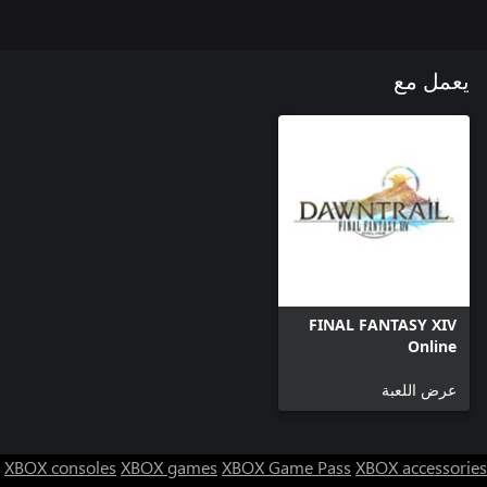
يعمل مع
FINAL FANTASY XIV
Online
عرض اللعبة
XBOX consoles
XBOX games
XBOX Game Pass
XBOX accessories