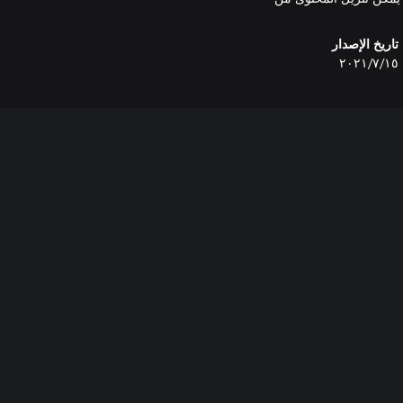
تاريخ الإصدار
١٥‏/٧‏/٢٠٢١