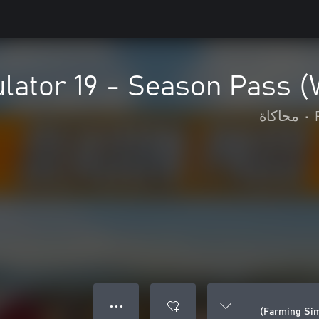
lator 19 - Season Pass (
•
محاكاة
● ● ●
Farming Sim