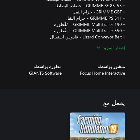
إظهار المزيد
بمجرد تنزيلها، سيكون المحتوى الإضافي متوفرًا من خلال المتجر الموجو
المحتوى القابل للتنزيل مُتضمّن في الإصدار الموسمي.
منشور بواسطة
مطورة بواسطة
GIANTS Software
Focus Home Interactive
يعمل مع