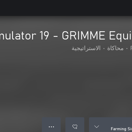
mulator 19 - GRIMME Equ
•
محاكاة
•
الاستراتيجية
● ● ●
Farming Si