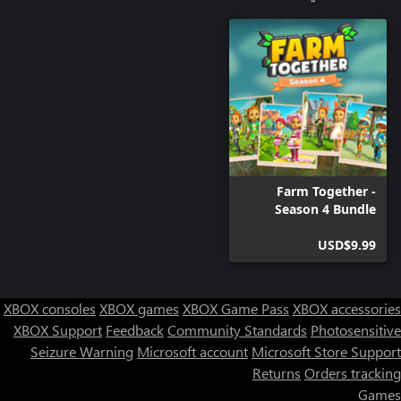
Farm Together -
Season 4 Bundle
USD$9.99
XBOX consoles
XBOX games
XBOX Game Pass
XBOX accessories
XBOX Support
Feedback
Community Standards
Photosensitive
Seizure Warning
Microsoft account
Microsoft Store Support
Returns
Orders tracking
Games