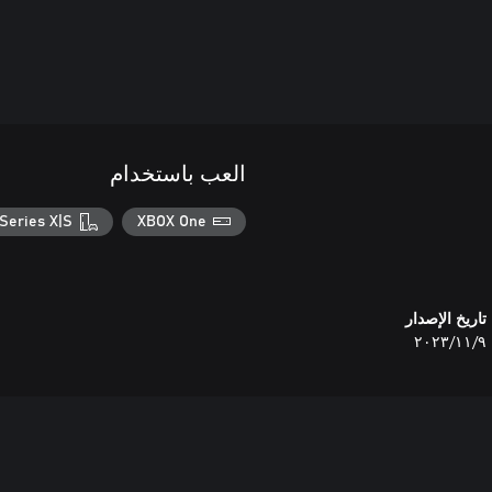
العب باستخدام
Series X|S
XBOX One
تاريخ الإصدار
٩‏/١١‏/٢٠٢٣