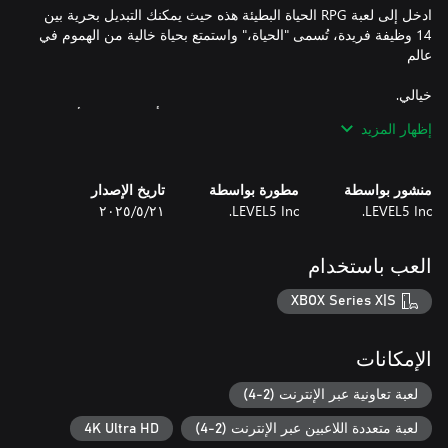
ادخل إلى لعبة RPG الحياة البطيئة هذه حيث يمكنك التبديل بحرية بين
14 وظيفة فريدة، تُسمى "الحياة،" واستمتع بحياة خالية من الهموم في
اصطد السمك، اطبخ، شكل الجزيرة كما ترغب، أو تعاون مع الأصدقاء
إظهار المزيد
منشور بواسطة
مطورة بواسطة
تاريخ الإصدار
LEVEL5 Inc.
LEVEL5 Inc.
٢١‏/٥‏/٢٠٢٥
باتباع الضوء المنبعث من هيكل عظمي لتنين، تكتشف جزيرة مهجورة
العب باستخدام
هاوية شاسعة، تنين مصنوع من العظام، ورسالة من فتاة تطلب منك
XBOX Series X|S
سافر بين الجزيرة التي ازدهرت قبل 1000 عام والجزيرة الحالية
الإمكانات
لعبة تعاونية عبر الإنترنت (2-4)
لعبة متعددة اللاعبين عبر الإنترنت (2-4)
4K Ultra HD
اجمع المكونات أو المواد مع وظائف التجميع، واصنع الأسلحة أو اطبخ