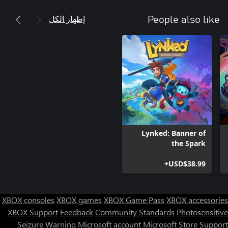
إظهار الكل
People also like
Lynked: Banner of
the Spark
USD$38.99+
XBOX consoles
XBOX games
XBOX Game Pass
XBOX accessories
XBOX Support
Feedback
Community Standards
Photosensitive
Seizure Warning
Microsoft account
Microsoft Store Support