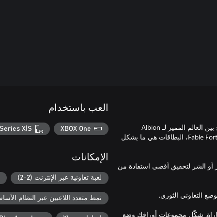
العب باستخدام
العب كواحد من ستة أبطال فريدين في لعبة تجميع البطاقات التي تمزج بين العالم المميز لـ Albion
Series X|S
XBOX One
وشخصياتها مع أسلوب لعب تكتيكي ومثير وذي وتيرة سريعة. ففي Fable Fortune، البطاقات هي ما يشكل
الإمكانات
ير أو الشر لتحقيق أقصى استفادة من
لعبة تعاونية عبر الإنترنت (2-2)
نمط متعدد اللاعبين عبر النظام الأساسي ل
باراة. شكّل مجموعات أوراقك وضع