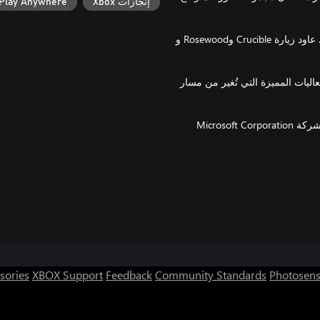
إنجازات Xbox
Play Anywhere
العودة إلى Albion: تحدث كل مباراة في موقع مثالي من سلسلة Fable. عاود زيارة Crucible وRosewood و
ليات المميزة التي تُغير من مسار
تم إنشاء محتوى Fable® والمواد الخاصة بها بموجب ترخيص صادر من شركة Microsoft Corporation
sories
XBOX Support
Feedback
Community Standards
Photosens