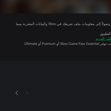
يتلقى ناشرو الألعاب التي تقوم بتشغيلها وصولاً إلى معلومات ملف تعريفك في Xbox والبيانات المقترنة بينما
التطبيق
لى المزيد
تتطلب اللعبة متعددة اللاعبين عبر الإنترنت توفر Xbox Game Pass Essential أو Premium أو Ultimate