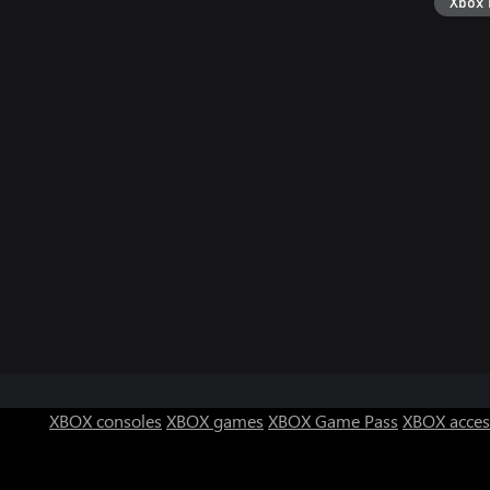
Xbox 
XBOX consoles
XBOX games
XBOX Game Pass
XBOX acces