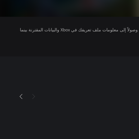
يتلقى ناشرو الألعاب التي تقوم بتشغيلها وصولاً إلى معلومات ملف تعريفك في Xbox والبيانات المقترنة بينما