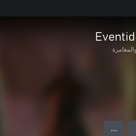
Eventid
المغامرة
● ● ●