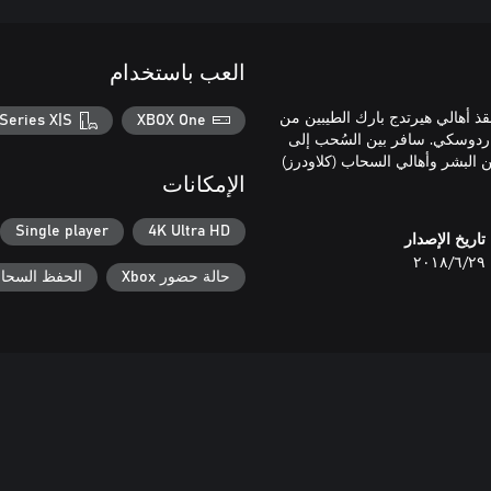
العب باستخدام
نقذ أهالي هيرتدج بارك الطيبين من
Series X|S
XBOX One
اردوسكي. سافر بين السُحب إلى
ن البشر وأهالي السحاب (كلاودرز)
الإمكانات
Single player
4K Ultra HD
تاريخ الإصدار
٢٩‏/٦‏/٢٠١٨
حالة حضور Xbox
الحفظ السحابي ل