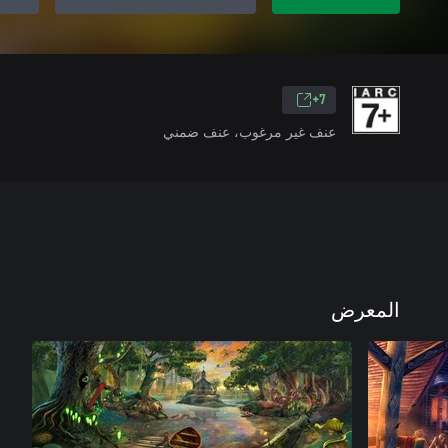
7+
عنف غير مرغوب، عنف ضمني
المعرض