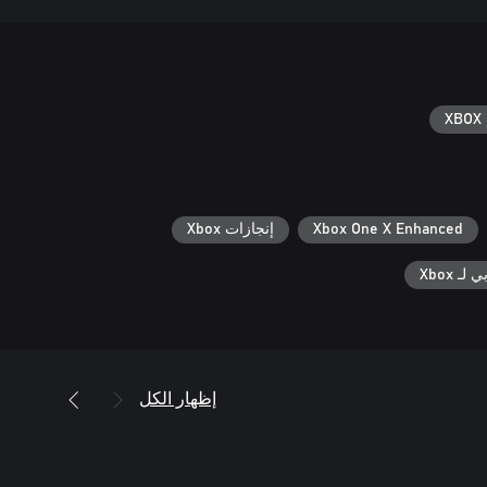
XBOX 
Xbox One X Enhanced
إنجازات Xbox
ـ Xbox
إظهار الكل