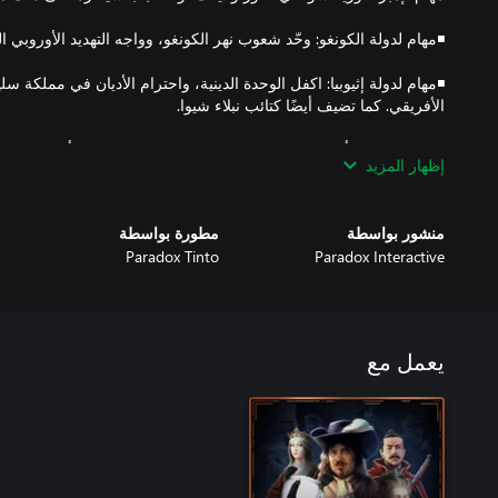
◾مهام لدولة إثيوبيا: اكفل الوحدة الدينية، واحترام الأديان في مملكة سلي
إظهار المزيد
منشور بواسطة
مطورة بواسطة
◾مهام لمملكة موتابا: أكمل بناء تراث مؤسسي زيمبابوي العظمى، واست
Paradox Tinto
Paradox Interactive
● إضافات جديدة على المهام: خيارات مهام جديدة من أجل جولوف، وم
يعمل مع
◾أشجار المهام الإقليمية الجديدة: مهام جديدة للقوى الصغرى في وسط 
◾إستراتيجيات الجيش الجديدة: 4 إستراتيجيات جديدة للج