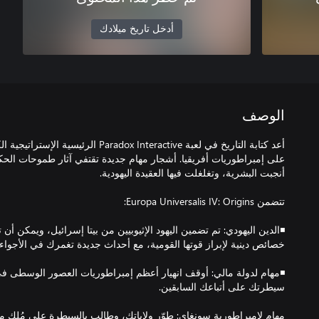
أدخل تاريخ ميلادك
الوصف
أعد كتابة التاريخ في لعبة adox Interactive
على إمبراطوريات أفريقيا. أشجار مهام جديدة تقتفي آثار طموحات الحكام
◾الدين اليهودي: تم تضمين اليهود الإثيوبيين من بيتا إسرائيل، ويمكن أن 
◾مهام لدولة مالي: أوقف انهيار أعظم إمبراطوريات العصور الوسطى ف