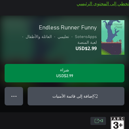
تخطي إلى المحتوى الرئيسي
Endless Runner Funny
SoteroApps
•
تعليمي
•
العائلة والأطفال
•
لعبة المنصة
USD$2.99
شراء
USD$2.99
إضافة إلى قائمة الأمنيات
● ● ●
3+