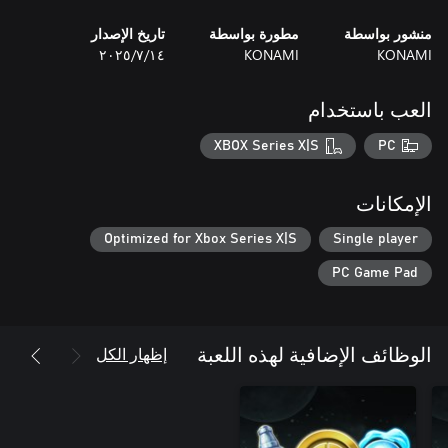
منشور بواسطة
مطورة بواسطة
تاريخ الإصدار
KONAMI
KONAMI
١٤‏/٧‏/٢٠٢٥
تضيف مهمة تمكنك من الحصول على Lacrima، وهي معدات ذات قوى
العب باستخدام
XBOX Series X|S
PC
الإمكانات
Optimized for Xbox Series X|S
Single player
PC Game Pad
يضيف مهمة تمكنك من الحصول على عناصر استهلاكية مفيدة و10,000
إظهار الكل
الوظائف الإضافية لهذه اللعبة
هذه هي لعبة تقمص الأدوار ثلاثية الأبعاد المستندة إلى فضاء الخيال