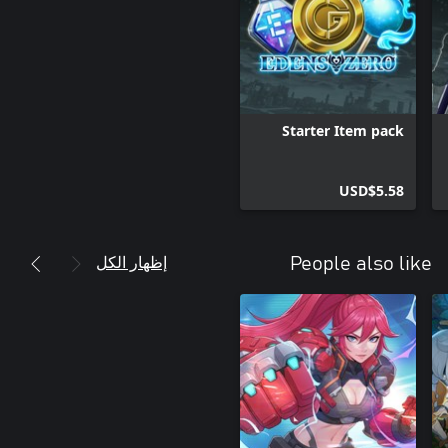
المُبدع الهزلي/الرسوم المتحركة "EDENS ZERO" من تأليف Hiro
Mashima، المبدع الذي ألّف أيضًا "Fairy Tail" و"Rave Master". وهي
تتمحور حول Shiki Granbell وأصدقائه الذين يخوضون غمار رحلة شيقة
لقد ساهم Hiro Mashima وKodansha بشكل فعّال في جميع مراحل
إنتاج اللعبة!!
Starter Item pack
USD$5.58
إظهار الكل
People also like