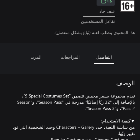
16+
عنف حاد
تفاعل المستخدمين
هذا المحتوى يتطلب لعبة (تُباع بشكل منفصل).
التفاصيل
المراجعات
المزيد
الوصف
تقدم مجموعة بسعر مخفض تتضمن "‎9 Special Costumes Set"،
بالإضافة إلى "32 زيًا إضافيًا" مدرجة في "Season Pass"، و"Season
من شاشة اللعبة، حدد Gallery‏ – Characters وحدد الشخصية التي تود