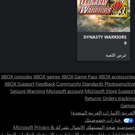
DYNASTY WARRIORS
9
عرض اللعبة
XBOX consoles
XBOX games
XBOX Game Pass
XBOX accessories
XBOX Support
Feedback
Community Standards
Photosensitive
Seizure Warning
Microsoft account
Microsoft Store Support
Returns
Orders tracking
Games
العربية (الإمارات العربية المتحدة)
خيارات خصوصيتك
خصوصية صحة المستهلك
الاتصال بشركة Microsoft
Privacy &
Cookies
إدارة ملفات تعريف الارتباط
بنود الاستخدام
العلامات التجارية