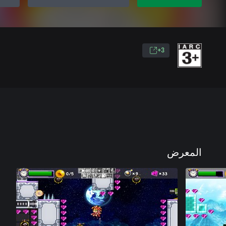
3+
المعرض