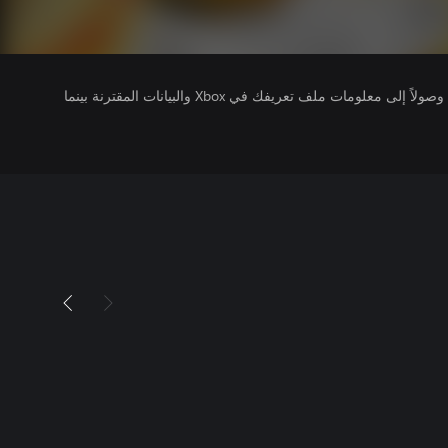
يتلقى ناشرو الألعاب التي تقوم بتشغيلها وصولاً إلى معلومات ملف تعريفك في Xbox والبيانات المقترنة بينما