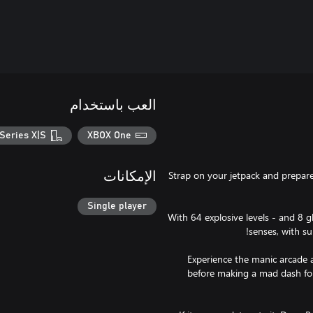
العب باستخدام
Series X|S
XBOX One
Strap on your jetpack and prepare
الإمكانات
Single player
With 64 explosive levels - and 8 g
Experience the manic arcade 
before making a mad dash for 