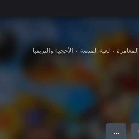
المغامرة
•
لعبة المنصة
•
الأحجية والتريفيا
● ● ●