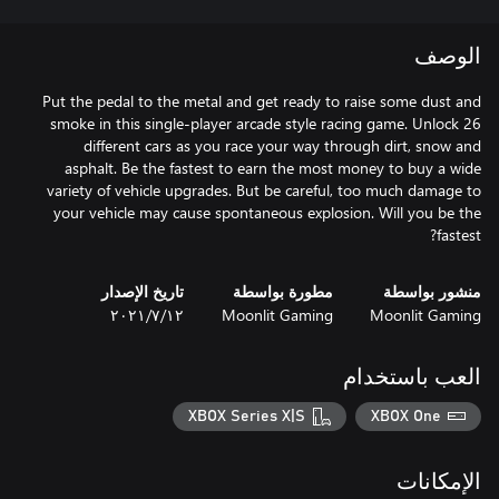
الوصف
Put the pedal to the metal and get ready to raise some dust and
smoke in this single-player arcade style racing game. Unlock 26
different cars as you race your way through dirt, snow and
asphalt. Be the fastest to earn the most money to buy a wide
variety of vehicle upgrades. But be careful, too much damage to
your vehicle may cause spontaneous explosion. Will you be the
fastest?
منشور بواسطة
مطورة بواسطة
تاريخ الإصدار
Moonlit Gaming
Moonlit Gaming
١٢‏/٧‏/٢٠٢١
العب باستخدام
XBOX Series X|S
XBOX One
الإمكانات