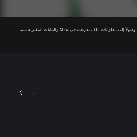
يتلقى ناشرو الألعاب التي تقوم بتشغيلها وصولاً إلى معلومات ملف تعريفك في Xbox والبيانات المقترنة بينما