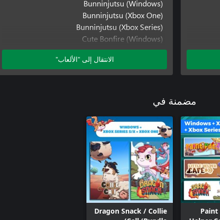
Bunninjutsu (Windows)
Bunninjutsu (Xbox One)
Bunninjutsu (Xbox Series)
Cute Bonfire (Windows)
Cute Bonfire (Xbox One)
الانتقال إلى "الألعاب"
Cute Bonfire (Xbox Series)
Dragon Snack (Windows)
Dragon Snack (Xbox One)
Dragon Snack (Xbox Series)
مضمنة في
Dragon Snack / Collie
Paint 