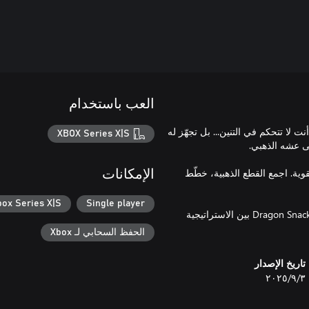
العب باستخدام
 للغز مليء بالنار والذهب والقرارات الذكية. في Dragon Snack، أنت لا تتحكم في التنين... بل تجهّز له
XBOX Series X|S
قوية. اجمع القطع الذهبية، خطّط
الإمكانات
box Series X|S
Single player
مع 30 مستوى مصمم يدويًا وعالمين سحريين مليئين بالمفاجآت، يمزج Dragon Snack بين الاستراتيجية
الحفظ السحابي لـ Xbox
تاريخ الإصدار
٣‏/٩‏/٢٠٢٥