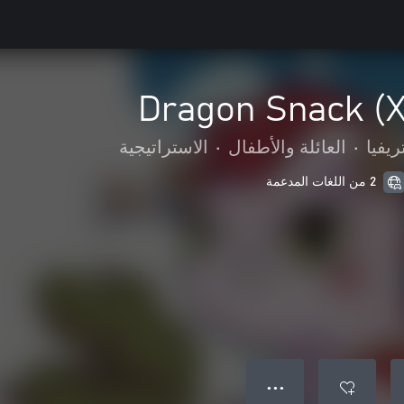
Dragon Snack (X
ريفيا
•
العائلة والأطفال
•
الاستراتيجية
2 من اللغات المدعمة
● ● ●