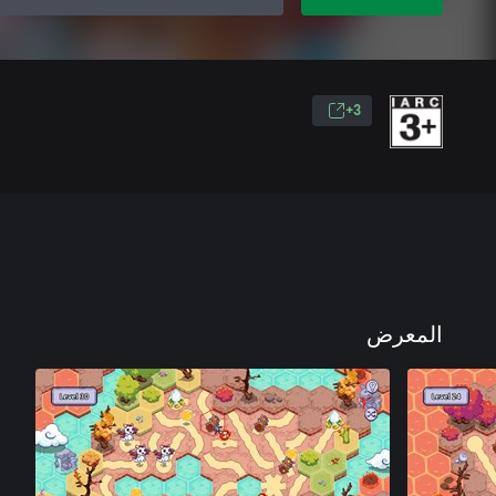
3+
المعرض