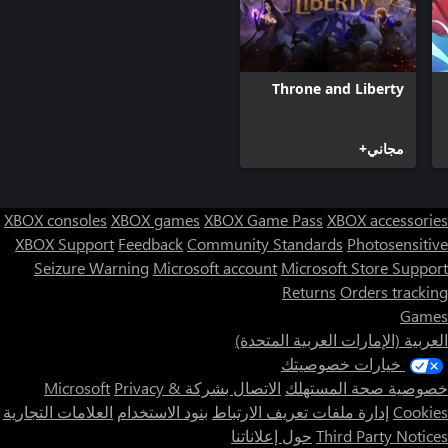
Throne and Liberty
مجاني+
XBOX consoles
XBOX games
XBOX Game Pass
XBOX accessories
XBOX Support
Feedback
Community Standards
Photosensitive
Seizure Warning
Microsoft account
Microsoft Store Support
Returns
Orders tracking
Games
العربية (الإمارات العربية المتحدة)
خيارات خصوصيتك
خصوصية صحة المستهلك
الاتصال بشركة Microsoft
Privacy &
Cookies
إدارة ملفات تعريف الارتباط
بنود الاستخدام
العلامات التجارية
Third Party Notices
حول إعلاناتنا