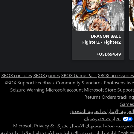
DRAGON BALL
FighterZ - FighterZ
Edition (Xbox Series
X|S & Xbox One)
USD$94.49+
XBOX consoles
XBOX games
XBOX Game Pass
XBOX accessories
XBOX Support
Feedback
Community Standards
Photosensitive
Seizure Warning
Microsoft account
Microsoft Store Support
Returns
Orders tracking
Games
العربية (الإمارات العربية المتحدة)
خيارات خصوصيتك
خصوصية صحة المستهلك
الاتصال بشركة Microsoft
Privacy &
Cookies
إدارة ملفات تعريف الارتباط
بنود الاستخدام
العلامات التجارية