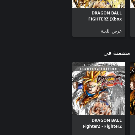
DRAGON BALL
FIGHTERZ (Xbox
Series X|S)
عرض اللعبة
مضمنة في
DRAGON BALL
FighterZ - FighterZ
Edition (Xbox Series