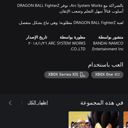
بالشراكة مع Arc System Works، توفر DRAGON BALL FighterZ
لعبة DRAGON BALL FighterZ مطلوبة؛ وهي تباع بشكل منفصل.
منشور بواسطة
مطورة بواسطة
تاريخ الإصدار
BANDAI NAMCO
ARC SYSTEM WORKS
٢٦‏/١‏/٢٠١٨
CO.,LTD.
Entertainment Inc.
العب باستخدام
XBOX Series X|S
XBOX One
إظهار الكل
في هذه المجموعة