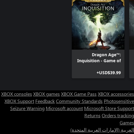
Dragon Age™:
Inquisition - Game of
the Year Edition
USD$39.99+
XBOX consoles
XBOX games
XBOX Game Pass
XBOX accessories
XBOX Support
Feedback
Community Standards
Photosensitive
Seizure Warning
Microsoft account
Microsoft Store Support
Returns
Orders tracking
Games
العربية (الإمارات العربية المتحدة)