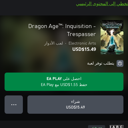
تخطي إلى المحتوى الرئيسي
Dragon Age™: Inquisition -
Trespasser
Electronic Arts
•
لعب الأدوار
USD$15.49
يتطلب توفر لعبة
احصل على EA PLAY
حفظ USD$1.55 مع EA Play
شراء
● ● ●
USD$15.49