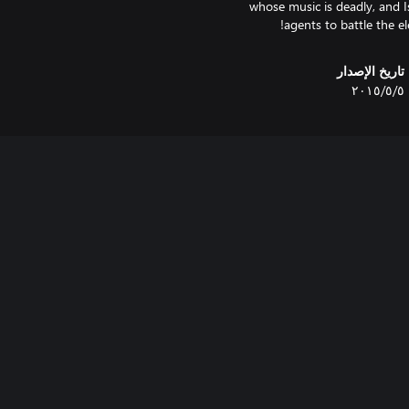
whose music is deadly, and I
agents to battle the e
تاريخ الإصدار
٥‏/٥‏/٢٠١٥