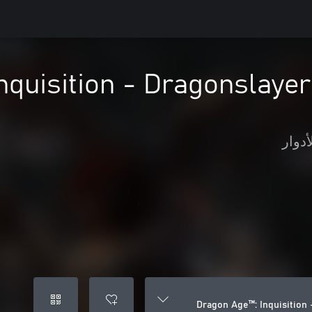
quisition - Dragonslayer
أدوار
Dragon Age™: Inquisition 